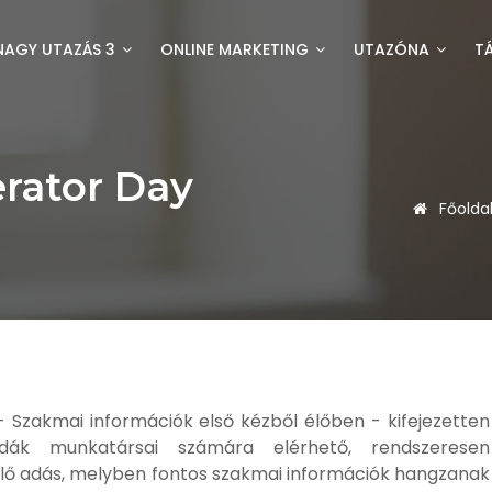
NAGY UTAZÁS 3
ONLINE MARKETING
UTAZÓNA
T
rator Day
Főolda
 Szakmai információk első kézből élőben - kifejezetten
odák munkatársai számára elérhető, rendszeresen
élő adás, melyben fontos szakmai információk hangzanak