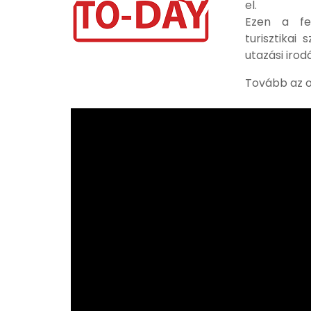
el.
Ezen a fel
turisztikai
utazási iro
Tovább az o