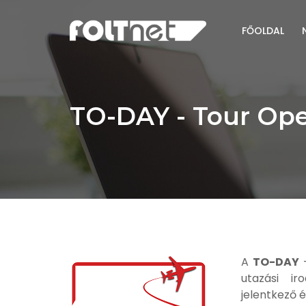
FŐOLDAL
TO-DAY - Tour Ope
A
TO-DAY
-
utazási ir
jelentkező 