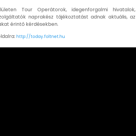
ületen Tour Operátorok, idegenforgalmi hivatalok,
 szolgáltatók naprakész tájékoztatást adnak aktuális, az
dákat érintő kérdésekben.
ldalra:
http://today.foltnet.hu