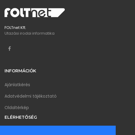
FOLTnet Kft.
Utazási irodai informatika
INFORMÁCIÓK
Ajánlatkérés
Adatvédelmi tájékoztató
Oldaltérkép
ELÉRHETŐSÉG
1147 Budapest Csömöri út 48. II/15