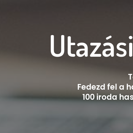
Utazási
T
Fedezd fel a h
100 iroda ha