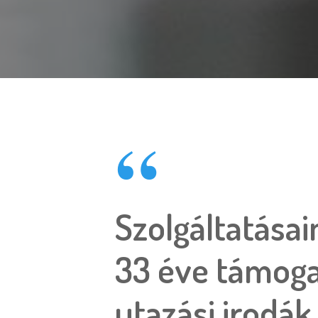
Szolgáltatása
33 éve támoga
utazási irodák