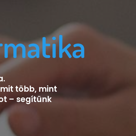
rmatika
a.
amit több, mint
ot – segítünk