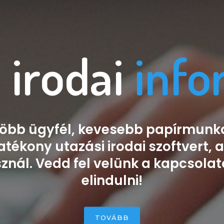
 irodai
info
öbb ügyfél, kevesebb papírmunk
atékony utazási irodai szoftvert, 
sznál. Vedd fel velünk a kapcsolat
elindulni!
TOVÁBB