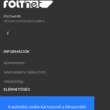
FOLTnet Kft.
Utazási irodai informatika
INFORMÁCIÓK
Ajánlatkérés
Adatvédelmi tájékoztató
Oldaltérkép
ELÉRHETŐSÉG
1147 Budapest Csömöri út 48. II/15
A weboldal cookie-kat használ a felhasználói
info@foltnet.hu